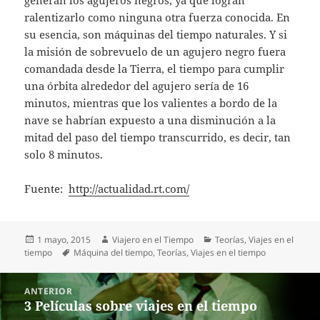
ralentizarlo como ninguna otra fuerza conocida. En
su esencia, son máquinas del tiempo naturales. Y si
la misión de sobrevuelo de un agujero negro fuera
comandada desde la Tierra, el tiempo para cumplir
una órbita alrededor del agujero sería de 16
minutos, mientras que los valientes a bordo de la
nave se habrían expuesto a una disminución a la
mitad del paso del tiempo transcurrido, es decir, tan
solo 8 minutos.
Fuente:
http://actualidad.rt.com/
Publicado
Autor
Categorías
1 mayo, 2015
Viajero en el Tiempo
Teorías
,
Viajes en el
el
Etiquetas
tiempo
Máquina del tiempo
,
Teorías
,
Viajes en el tiempo
Navegación
ANTERIOR
de
3 Películas sobre viajes en el tiempo
Entrada
entradas