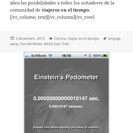
abra las posibilidades a todos los soñadores de la
comunidad de
viajeros en el tiempo
.
[/vc_column_text][/vc_column][/vc_row]
Publicado
Categorías
Etiquetas
3 diciembre, 2015
Ciencia
,
Viajes en el tiempo
empuje
el
warp
,
Harold White
,
NASA Star Trek