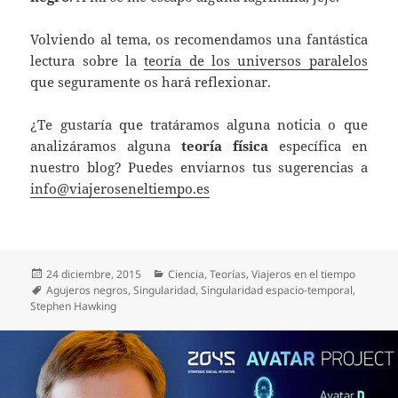
Volviendo al tema, os recomendamos una fantástica
lectura sobre la
teoría de los universos paralelos
que seguramente os hará reflexionar.
¿Te gustaría que tratáramos alguna noticia o que
analizáramos alguna
teoría física
específica en
nuestro blog? Puedes enviarnos tus sugerencias a
info@viajeroseneltiempo.es
Publicado
Categorías
24 diciembre, 2015
Ciencia
,
Teorías
,
Viajeros en el tiempo
el
Etiquetas
Agujeros negros
,
Singularidad
,
Singularidad espacio-temporal
,
Stephen Hawking