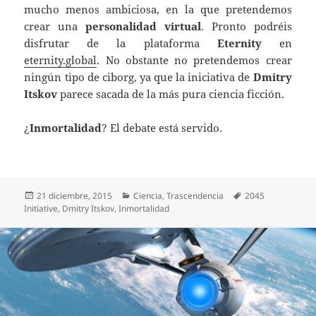
mucho menos ambiciosa, en la que pretendemos
crear una
personalidad virtual
. Pronto podréis
disfrutar de la plataforma
Eternity
en
eternity.global
.
No obstante no pretendemos crear
ningún tipo de ciborg, ya que la iniciativa de
Dmitry
Itskov
parece sacada de la más pura ciencia ficción.
¿
Inmortalidad
? El debate está servido.
Publicado
Categorías
Etiquetas
21 diciembre, 2015
Ciencia
,
Trascendencia
2045
el
Initiative
,
Dmitry Itskov
,
Inmortalidad