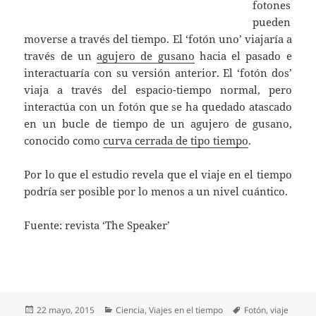
fotones
pueden
moverse a través del tiempo. El ‘fotón uno’ viajaría a
través de un
agujero de gusano
hacia el pasado e
interactuaría con su versión anterior. El ‘fotón dos’
viaja a través del espacio-tiempo normal, pero
interactúa con un fotón que se ha quedado atascado
en un bucle de tiempo de un agujero de gusano,
conocido como
curva cerrada de tipo tiempo
.
Por lo que el estudio revela que el viaje en el tiempo
podría ser posible por lo menos a un nivel cuántico.
Fuente: revista ‘The Speaker’
Publicado
Categorías
Etiquetas
22 mayo, 2015
Ciencia
,
Viajes en el tiempo
Fotón
,
viaje