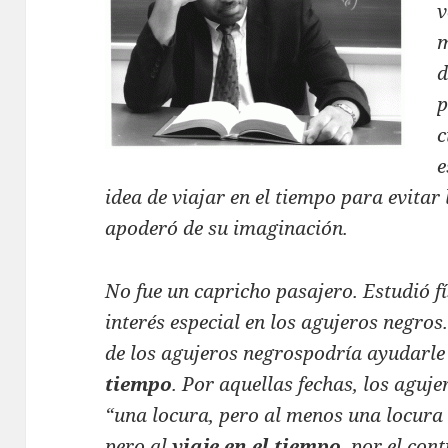
v
m
d
p
c
e
idea de viajar en el tiempo para evitar
apoderó de su imaginación.
No fue un capricho pasajero. Estudió fí
interés especial en los agujeros negro
de los agujeros negrospodría ayudarle
tiempo
. Por aquellas fechas, los aguj
“una locura, pero al menos una locura 
pero al
viaje en el tiempo
, por el con