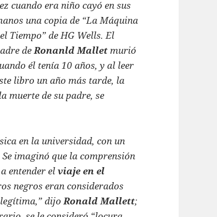
ez cuando era niño cayó en sus
anos una copia de “La Máquina
el Tiempo” de HG Wells. El
adre de
Ronanld Mallet
murió
uando él tenía 10 años, y al leer
ste libro un año más tarde, la
 la muerte de su padre, se
sica en la universidad, con un
s. Se imaginó que la comprensión
 a entender el
viaje en el
eros negros eran considerados
legítima,” dijo
Ronald Mallett
;
trario, se le consideró “locura