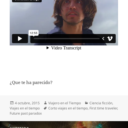
¿Que te ha parecido?
Publicado
Autor
Categorías
4 octubre, 2015
Viajero en el Tiempo
Ciencia ficción
,
el
Etiquetas
Viajes en el tiempo
Corto viajes en el tiempo
,
First time traveler
,
Future past paradox
Navegación