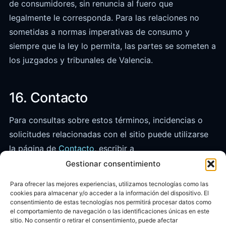
de consumidores, sin renuncia al fuero que
legalmente le corresponda. Para las relaciones no
sometidas a normas imperativas de consumo y
siempre que la ley lo permita, las partes se someten a
los juzgados y tribunales de Valencia.
16. Contacto
Para consultas sobre estos términos, incidencias o
solicitudes relacionadas con el sitio puede utilizarse
la página de
Contacto
, escribir a
info@viajeroseneltiempo.es
o, para asuntos legales y
Gestionar consentimiento
de privacidad, a
hola@tuwebstartup.com
.
Para ofrecer las mejores experiencias, utilizamos tecnologías como las
cookies para almacenar y/o acceder a la información del dispositivo. El
consentimiento de estas tecnologías nos permitirá procesar datos como
el comportamiento de navegación o las identificaciones únicas en este
sitio. No consentir o retirar el consentimiento, puede afectar