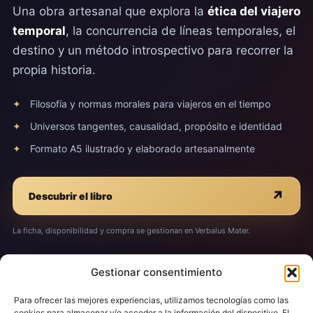
Una obra artesanal que explora la
ética del viajero
temporal
, la concurrencia de líneas temporales, el
destino y un método introspectivo para recorrer la
propia historia.
Filosofía y normas morales para viajeros en el tiempo
Universos tangentes, causalidad, propósito e identidad
Formato A5 ilustrado y elaborado artesanalmente
↗
Descubrir el libro
La ficha, disponibilidad y compra se gestionan en Verbalus Mater.
Gestionar consentimiento
Etiquetado
Viaje al pasado
Para ofrecer las mejores experiencias, utilizamos tecnologías como las
cookies para almacenar y/o acceder a la información del dispositivo. El