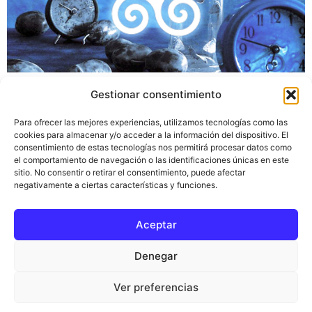
Así es viajeros, lanzamos nuestra propia aplicación para
Gestionar consentimiento
móviles y tablets: «Viajeros en el tiempo 1.0«. Y es que
esperamos que esta aventura continúe creciendo,
Para ofrecer las mejores experiencias, utilizamos tecnologías como las
ganando amigos, aprendiendo y compartiendo. ¿Que
cookies para almacenar y/o acceder a la información del dispositivo. El
consentimiento de estas tecnologías nos permitirá procesar datos como
encontraréis en la aplicación de viajeros en el tiempo?
el comportamiento de navegación o las identificaciones únicas en este
Pues un feed a nuestra sección de artículos, de tal
sitio. No consentir o retirar el consentimiento, puede afectar
forma que se os notificará […]
negativamente a ciertas características y funciones.
Aceptar
Inicio
Ciencia del tiempo
Blog
Política de privacidad
Aviso legal
Denegar
Términos y condiciones
Política de cookies
Ver preferencias
Contacto