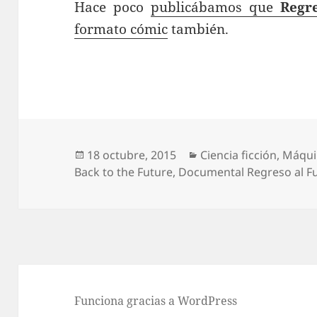
Hace poco
publicábamos que
Regr
formato cómic
también.
Publicado
Categorías
18 octubre, 2015
Ciencia ficción
,
Máqui
el
Back to the Future
,
Documental Regreso al F
Funciona gracias a WordPress