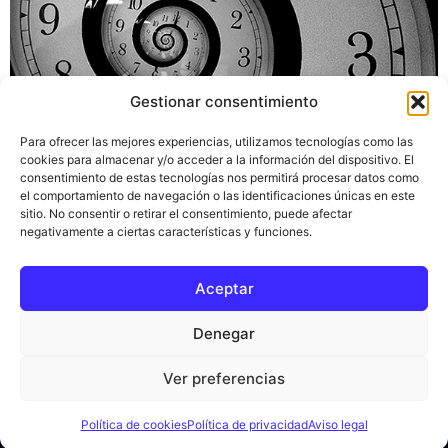
Gestionar consentimiento
Hoy os recomendamos un fantástico tratado sobre
Para ofrecer las mejores experiencias, utilizamos tecnologías como las
viajes en el tiempo de David Lewis, traducido por María
cookies para almacenar y/o acceder a la información del dispositivo. El
José García-Encinas de la universidad de Granada. Una
consentimiento de estas tecnologías nos permitirá procesar datos como
praxis filosófica sobre las posibilidades de realizar
el comportamiento de navegación o las identificaciones únicas en este
sitio. No consentir o retirar el consentimiento, puede afectar
viajes en el tiempo con la que podremos disfrutar sobre
negativamente a ciertas características y funciones.
conceptos sobre sucesos simultáneos y la conocida
paradoja del abuelo entre otros. De […]
Aceptar
Inicio
Ciencia del tiempo
Blog
Denegar
Política de privacidad
Aviso legal
Ver preferencias
Política de cookies
Contacto
Todos los derechos reservados
Política de cookies
Política de privacidad
Aviso legal