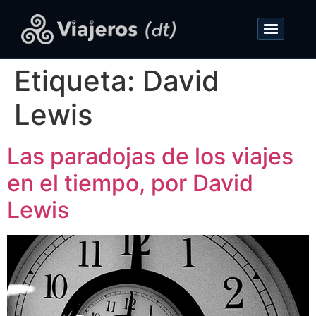
Etiqueta:
David
Lewis
Las paradojas de los viajes
en el tiempo, por David
Lewis