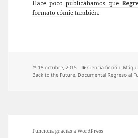
Hace poco
publicábamos que
Regr
formato cómic
también.
Publicado
Categorías
18 octubre, 2015
Ciencia ficción
,
Máqui
el
Back to the Future
,
Documental Regreso al F
Funciona gracias a WordPress