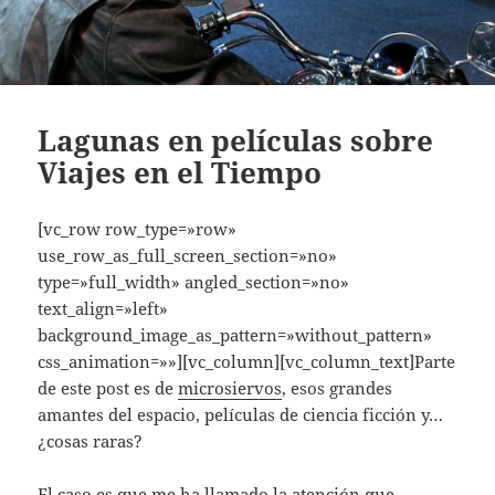
Lagunas en películas sobre
Viajes en el Tiempo
[vc_row row_type=»row»
use_row_as_full_screen_section=»no»
type=»full_width» angled_section=»no»
text_align=»left»
background_image_as_pattern=»without_pattern»
css_animation=»»][vc_column][vc_column_text]Parte
de este post es de
microsiervos
, esos grandes
amantes del espacio, películas de ciencia ficción y…
¿cosas raras?
El caso es que me ha llamado la atención que