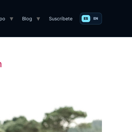
mpo
Blog
Suscríbete
ES
EN
/
n