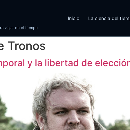
Inicio
La ciencia del tie
ra viajar en el tiempo
e Tronos
poral y la libertad de elecció