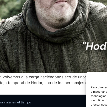
, volvemos a la carga haciéndonos eco de unos de los artí
oja temporal de Hodor, uno de los personajes de Juego de T
Para ofrecer
almacenar y/
tecnologías
identificaci
ra viajar en el tiempo
afectar nega