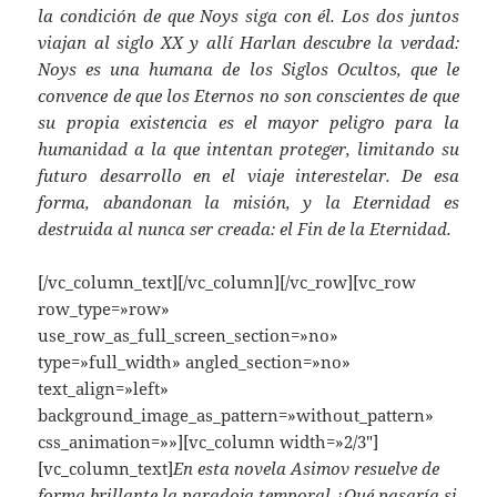
la condición de que Noys siga con él. Los dos juntos
viajan al siglo XX y allí Harlan descubre la verdad:
Noys es una humana de los Siglos Ocultos, que le
convence de que los Eternos no son conscientes de que
su propia existencia es el mayor peligro para la
humanidad a la que intentan proteger, limitando su
futuro desarrollo en el viaje interestelar. De esa
forma, abandonan la misión, y la Eternidad es
destruida al nunca ser creada: el Fin de la Eternidad.
[/vc_column_text][/vc_column][/vc_row][vc_row
row_type=»row»
use_row_as_full_screen_section=»no»
type=»full_width» angled_section=»no»
text_align=»left»
background_image_as_pattern=»without_pattern»
css_animation=»»][vc_column width=»2/3″]
[vc_column_text]
En esta novela Asimov resuelve de
forma brillante la paradoja temporal ¿Qué pasaría si