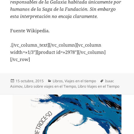
responsables de la Galaxia habitada únicamente por
humanos de la Saga de la Fundación. Sin embargo
esta interpretación no encaja claramente.
Fuente Wikipedia.
.[/vc_column_text][/vc_column][vc_column
width=»1/3″][product id=»2978″][/vc_column]
[/vc_row]
Publicado
Categorías
Etiquetas
15 octubre, 2015
Libros
,
Viajes en el tiempo
Isaac
el
Asimov
,
Libro sobre viajes en el Tiempo
,
Libro Viajes en el Tiempo