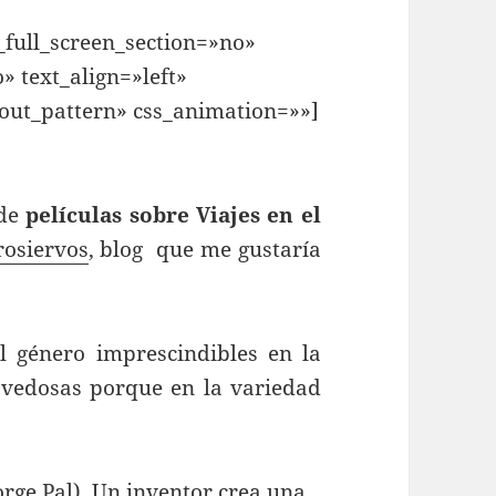
full_screen_section=»no»
» text_align=»left»
ut_pattern» css_animation=»»]
 de
películas sobre Viajes en el
rosiervos
, blog que me gustaría
 género imprescindibles en la
novedosas porque en la variedad
orge Pal). Un inventor crea una