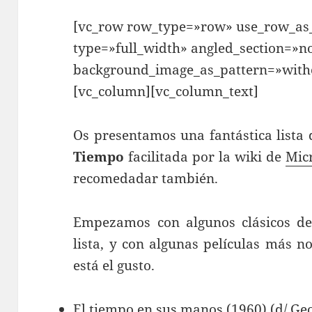
[vc_row row_type=»row» use_row_as_
type=»full_width» angled_section=»no
background_image_as_pattern=»witho
[vc_column][vc_column_text]
Os presentamos una fantástica lista
Tiempo
facilitada por la wiki de
Mic
recomedadar también.
Empezamos con algunos clásicos del
lista, y con algunas películas más 
está el gusto.
El tiempo en sus manos
(1960) (d/ Ge