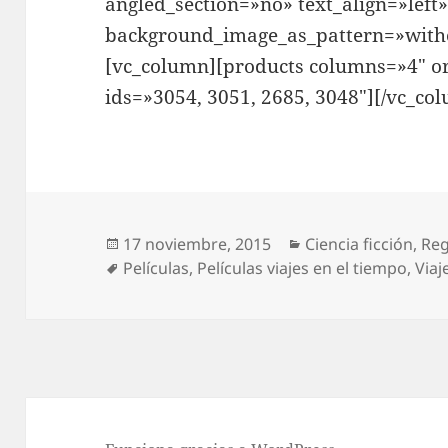
angled_section=»no» text_align=»left
background_image_as_pattern=»witho
[vc_column][products columns=»4″ or
ids=»3054, 3051, 2685, 3048″][/vc_co
Publicado
Categorías
17 noviembre, 2015
Ciencia ficción
,
Reg
el
Etiquetas
Películas
,
Películas viajes en el tiempo
,
Viaj