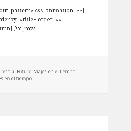
»
ut_pattern» css_animation=»»]
derby=»title» order=»»
lumn][/vc_row]
reso al Futuro
,
Viajes en el tiempo
es en el tiempo