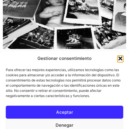
Citamos una noticia de tendencias 21; Investigadores de
Gestionar consentimiento
la Universidad de California del Sur (USC) y del Wake
Forest Baptist Medical Center (Carolina del Norte),
Para ofrecer las mejores experiencias, utilizamos tecnologías como las
ambas de EE.UU., han desarrollado una prótesis
cookies para almacenar y/o acceder a la información del dispositivo. El
consentimiento de estas tecnologías nos permitirá procesar datos como
cerebral diseñada para ayudar a las personas que
el comportamiento de navegación o las identificaciones únicas en este
sufren de pérdida de memoria. La prótesis, que incluye
sitio. No consentir o retirar el consentimiento, puede afectar
un pequeño conjunto de electrodos implantados […]
negativamente a ciertas características y funciones.
Aceptar
Inicio
Ciencia del tiempo
Blog
Política de privacidad
Aviso legal
Denegar