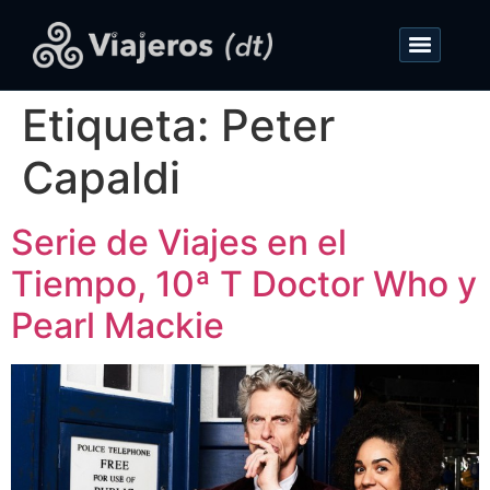
Etiqueta:
Peter
Capaldi
Serie de Viajes en el
Tiempo, 10ª T Doctor Who y
Pearl Mackie