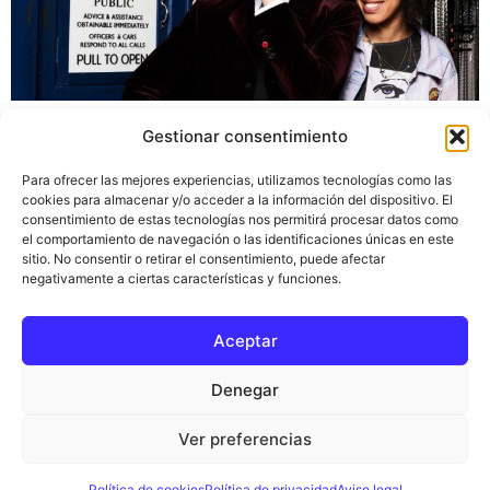
Muchos de nosotros seguimos la serie de viajes en el
Gestionar consentimiento
tiempo, Doctor Who, desde muchas temporadas atrás.
En esta ocasión os traemos novedades sobre la décima
Para ofrecer las mejores experiencias, utilizamos tecnologías como las
temporada que se encuentra en rodaje y empezará su
cookies para almacenar y/o acceder a la información del dispositivo. El
consentimiento de estas tecnologías nos permitirá procesar datos como
emisión en 2017. DoctorWho es una serie de televisión
el comportamiento de navegación o las identificaciones únicas en este
británica de ciencia ficción producida por la BBC, en la
sitio. No consentir o retirar el consentimiento, puede afectar
que […]
negativamente a ciertas características y funciones.
Aceptar
Inicio
Ciencia del tiempo
Blog
Política de privacidad
Aviso legal
Denegar
Términos y condiciones
Política de cookies
Ver preferencias
Contacto
Todos los derechos reservados
Política de cookies
Política de privacidad
Aviso legal