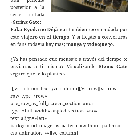
posterior a la
serie titulada
«
Steins;Gate:
Fuka Ryōiki no Déjà vu
» también recomendada por
este
viajero en el tiempo
. Y si llegáis a convertiros
en fans todavía hay más;
manga y videojuego
.
¿Ya has pensado que mensaje a través del tiempo te
enviarías a ti mismo? Visualizando
Steins Gate
seguro que te lo planteas.
[/vc_column_text][/vc_column][/vc_row][vc_row
row_type=»row»
use_row_as_full_screen_section=»no»
type=»full_width» angled_section=»no»
text_align=»left»
background_image_as_pattern=»without_pattern»
css_animation=»»][vc_column]