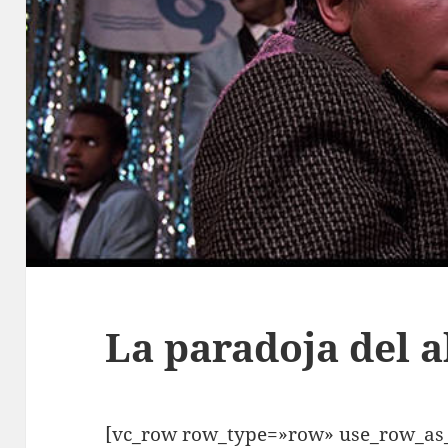
La paradoja del 
[vc_row row_type=»row» use_row_as_