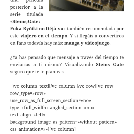
posterior a la
serie titulada
«
Steins;Gate:
Fuka Ryōiki no Déjà vu
» también recomendada por
este
viajero en el tiempo
. Y si llegáis a convertiros
en fans todavía hay más;
manga y videojuego
.
¿Ya has pensado que mensaje a través del tiempo te
enviarías a ti mismo? Visualizando
Steins Gate
seguro que te lo planteas.
[/vc_column_text][/vc_column][/vc_row][vc_row
row_type=»row»
use_row_as_full_screen_section=»no»
type=»full_width» angled_section=»no»
text_align=»left»
background_image_as_pattern=»without_pattern»
css_animation=»»][vc_column]