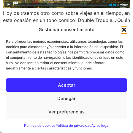
Hoy os traemos otro corto sobre viajes en el tiempo, en
esta ocasión en un tono cómico; Double Trouble. ¿Quién
no ha soñado alguna vez con viajar atrás en el tiempo
Gestionar consentimiento
en busca de una segunda oportunidad? Double Trouble
– A Short Time Travel Comedy from Andreas Climent on
Para ofrecer las mejores experiencias, utilizamos tecnologías como las
cookies para almacenar y/o acceder a la información del dispositivo. El
Vimeo. Si pudieras viajar atrás en […]
consentimiento de estas tecnologías nos permitirá procesar datos como
el comportamiento de navegación o las identificaciones únicas en este
sitio. No consentir o retirar el consentimiento, puede afectar
Inicio
Ciencia del tiempo
Blog
negativamente a ciertas características y funciones.
Política de privacidad
Aviso legal
Aceptar
Términos y condiciones
Política de cookies
Contacto
Denegar
Todos los derechos reservados
Ver preferencias
Política de cookies
Política de privacidad
Aviso legal