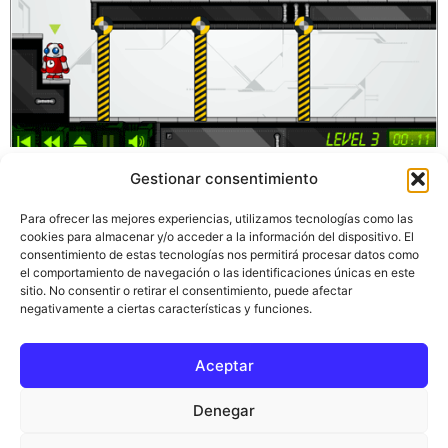
En esta ocasión me gustaría hablaros de una pequeña
Gestionar consentimiento
joya en materia de videojuegos con viajes en el tiempo
que he encontrado surcando la red a la velocidad del
Para ofrecer las mejores experiencias, utilizamos tecnologías como las
rayo
Chronotron es un entretenido juego con viajes
cookies para almacenar y/o acceder a la información del dispositivo. El
consentimiento de estas tecnologías nos permitirá procesar datos como
en el tiempo en su jugabilidad. Tiene diferentes niveles
el comportamiento de navegación o las identificaciones únicas en este
que van aumentando su dificultad a medida que
sitio. No consentir o retirar el consentimiento, puede afectar
avanzamos […]
negativamente a ciertas características y funciones.
Aceptar
Inicio
Ciencia del tiempo
Blog
Política de privacidad
Aviso legal
Denegar
Términos y condiciones
Política de cookies