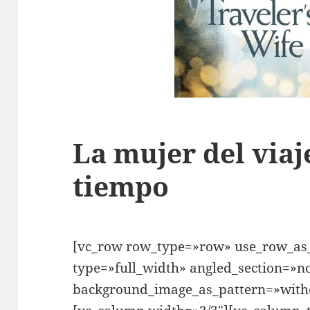
La mujer del viaj
tiempo
[vc_row row_type=»row» use_row_as_
type=»full_width» angled_section=»no
background_image_as_pattern=»witho