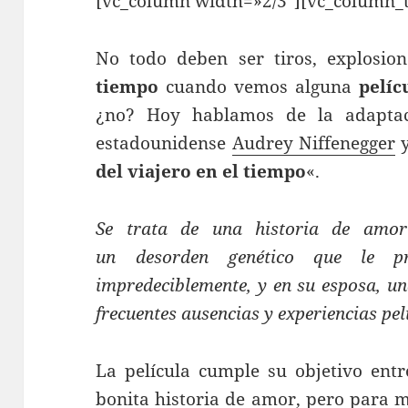
[vc_column width=»2/3″][vc_column_t
No todo deben ser tiros, explosio
tiempo
cuando vemos alguna
pelíc
¿no? Hoy hablamos de la adaptac
estadounidense
Audrey Niffenegger
y
del viajero en el tiempo
«.
Se trata de una historia de amo
un desorden genético que le p
impredeciblemente, y en su esposa, un
frecuentes ausencias y experiencias pe
La película cumple su objetivo ent
bonita historia de amor, pero para m