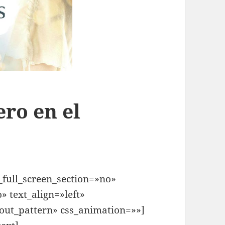
ero en el
full_screen_section=»no»
» text_align=»left»
ut_pattern» css_animation=»»]