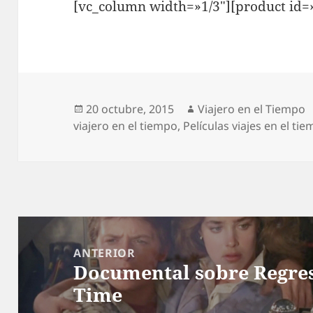
[vc_column width=»1/3″][product id=
Publicado
Autor
20 octubre, 2015
Viajero en el Tiempo
el
viajero en el tiempo
,
Películas viajes en el ti
Navegación
de
ANTERIOR
Documental sobre Regres
entradas
Entrada
Time
anterior: