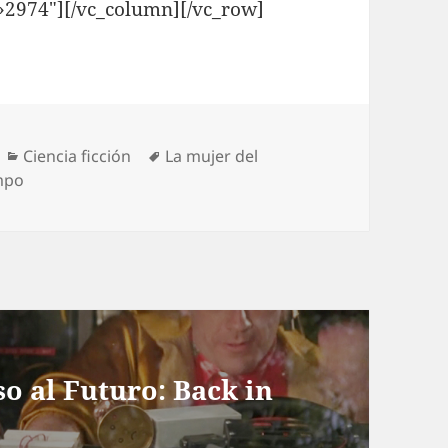
»2974″][/vc_column][/vc_row]
Categorías
Etiquetas
Ciencia ficción
La mujer del
empo
o al Futuro: Back in