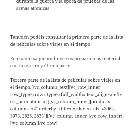
durante la guerra y la época de pruebas de las
armas atómicas.
También podéis consultar la
primera parte de la lista
de películas sobre viajes en el tiempo
.
En cuanto saque un hueco os preparo más material
con la tercera y última parte.
Tercera parte de la lista de películas sobre viajes en
el tiempo.
[/vc_column_text][vc_row_inner
row_type=»row» type=»full_width» text_align=»left»
css_animation=»»][vc_column_inner][products
columns=»4″ orderby=»title» order=»» ids=»3062,
3073, 2826, 2833″][/vc_column_inner][/vc_row_inner]
[/vc_column][/vc_row]