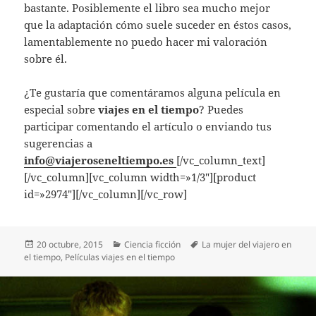
bastante. Posiblemente el libro sea mucho mejor
que la adaptación cómo suele suceder en éstos casos,
lamentablemente no puedo hacer mi valoración
sobre él.
¿Te gustaría que comentáramos alguna película en
especial sobre
viajes en el tiempo
? Puedes
participar comentando el artículo o enviando tus
sugerencias a
info@viajeroseneltiempo.es
[/vc_column_text]
[/vc_column][vc_column width=»1/3″][product
id=»2974″][/vc_column][/vc_row]
Publicado
Categorías
Etiquetas
20 octubre, 2015
Ciencia ficción
La mujer del viajero en
el
el tiempo
,
Películas viajes en el tiempo