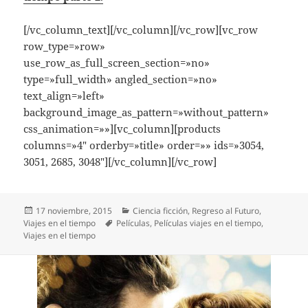
[/vc_column_text][/vc_column][/vc_row][vc_row
row_type=»row»
use_row_as_full_screen_section=»no»
type=»full_width» angled_section=»no»
text_align=»left»
background_image_as_pattern=»without_pattern»
css_animation=»»][vc_column][products
columns=»4″ orderby=»title» order=»» ids=»3054,
3051, 2685, 3048″][/vc_column][/vc_row]
Publicado
Categorías
17 noviembre, 2015
Ciencia ficción
,
Regreso al Futuro
,
el
Etiquetas
Viajes en el tiempo
Películas
,
Películas viajes en el tiempo
,
Viajes en el tiempo