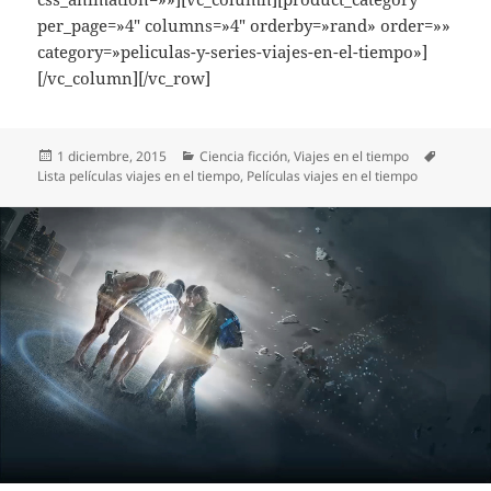
per_page=»4″ columns=»4″ orderby=»rand» order=»»
category=»peliculas-y-series-viajes-en-el-tiempo»]
[/vc_column][/vc_row]
Publicado
Categorías
Etiquet
1 diciembre, 2015
Ciencia ficción
,
Viajes en el tiempo
el
Lista películas viajes en el tiempo
,
Películas viajes en el tiempo