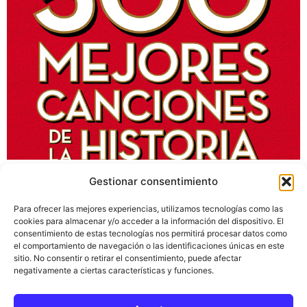
Realizamos un viaje en el tiempo musical, en esta
Gestionar consentimiento
ocasión os traemos una completa lista sobre las
mejores canciones de la historia según la revista Rolling
Para ofrecer las mejores experiencias, utilizamos tecnologías como las
Stone. Podremos ver grandes éxitos de The Who, Led
cookies para almacenar y/o acceder a la información del dispositivo. El
consentimiento de estas tecnologías nos permitirá procesar datos como
Zeppelin, Nirvana y otros grupos referentes en la
el comportamiento de navegación o las identificaciones únicas en este
historia. Lista de las 500 mejores canciones de la
sitio. No consentir o retirar el consentimiento, puede afectar
historia: 01.Like A […]
negativamente a ciertas características y funciones.