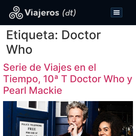
Etiqueta:
Doctor
Who
Serie de Viajes en el
Tiempo, 10ª T Doctor Who y
Pearl Mackie