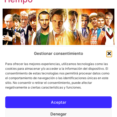
Si hablamos de viajes en el tiempo resulta imposible no
Gestionar consentimiento
asociarlo a la trilogía de «Regreso al Futuro» donde
Marty McFly (Michael J. Fox) y Doc Brown (Christopher
Para ofrecer las mejores experiencias, utilizamos tecnologías como las
Lloyd) viajan al pasado y al futuro con su tuneado
cookies para almacenar y/o acceder a la información del dispositivo. El
consentimiento de estas tecnologías nos permitirá procesar datos como
DeLorean. Esta saga de culto, así como otras películas
el comportamiento de navegación o las identificaciones únicas en este
y libros dedicados a este fenómeno, han influido en la
sitio. No consentir o retirar el consentimiento, puede afectar
ficción televisiva de las últimas décadas.
negativamente a ciertas características y funciones.
Aceptar
Inicio
Ciencia del tiempo
Blog
Política de privacidad
Aviso legal
Denegar