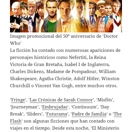
Imagen promocional del 50º aniversario de ‘Doctor
Who’
La ficción ha contado con numerosas apariciones de
personajes históricos como Nefertiti, la Reina
Victoria de Gran Bretaña, Isabel I de Inglaterra,
Charles Dickens, Madame de Pompadour, William
Shakespeare, Agatha Christie, Adolf Hitler, Winston
Churchill o Vincent Van Gogh, entre muchos otros.
‘
Fringe
‘, ‘
Las Crónicas de Sarah Connor
‘, ‘Misfits’,
‘Journeyman’, ‘
Embrujadas
‘, ‘Continuum’, ‘Day
Break’, ‘Sliders’, ‘
Futurama
‘, ‘
Padre de familia
‘ o ‘
The
Flash
‘ son algunas ficciones que han contado con
viajes en el tiempo. Desde esta noche, ‘El Ministerio