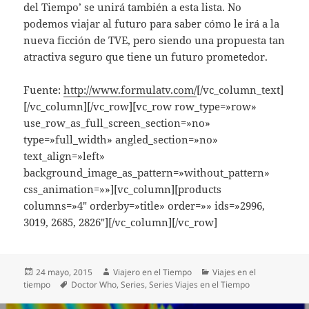
del Tiempo’ se unirá también a esta lista. No
podemos viajar al futuro para saber cómo le irá a la
nueva ficción de TVE, pero siendo una propuesta tan
atractiva seguro que tiene un futuro prometedor.
Fuente:
http://www.formulatv.com/
[/vc_column_text]
[/vc_column][/vc_row][vc_row row_type=»row»
use_row_as_full_screen_section=»no»
type=»full_width» angled_section=»no»
text_align=»left»
background_image_as_pattern=»without_pattern»
css_animation=»»][vc_column][products
columns=»4″ orderby=»title» order=»» ids=»2996,
3019, 2685, 2826″][/vc_column][/vc_row]
Publicado
Autor
Categorías
24 mayo, 2015
Viajero en el Tiempo
Viajes en el
el
Etiquetas
tiempo
Doctor Who
,
Series
,
Series Viajes en el Tiempo